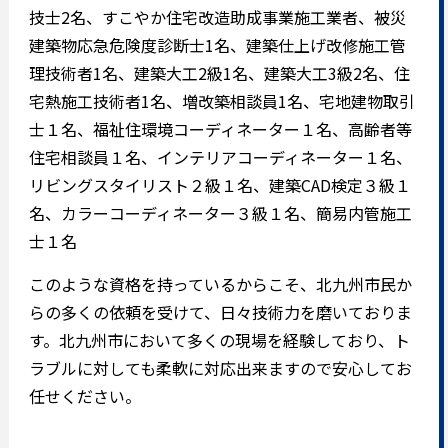
技士2名、すこやか住宅改造助成事業施工業者、被災
建築物応急危険度診断士1名、建築仕上げ改修施工管
理技術者1名、建築大工2級1名、建築大工3級2名、住
宅熱施工技術者1名、増改築相談員1名、宅地建物取引
士１名、福祉住環境コーディネーター１名、高齢者等
住宅相談員１名、インテリアコーディネーター１名、
リビングスタイリスト２級１名、建築CAD検定３級１
名、カラーコーディネーター３級１名、簡易内管施工
士１名
このような資格を持っているからこそ、北九州市民か
らの多くの依頼を受けて、日々技術力を磨いておりま
す。北九州市において多くの現場を経験しており、ト
ラブルに対しても柔軟に対応出来ますので安心してお
任せください。