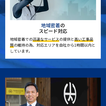
地域密着
の
スピード対応
地域密着での
迅速なサービス
の提供と
高い工事品
質
の維持の為、対応エリアを自社から1時間以内と
しています。