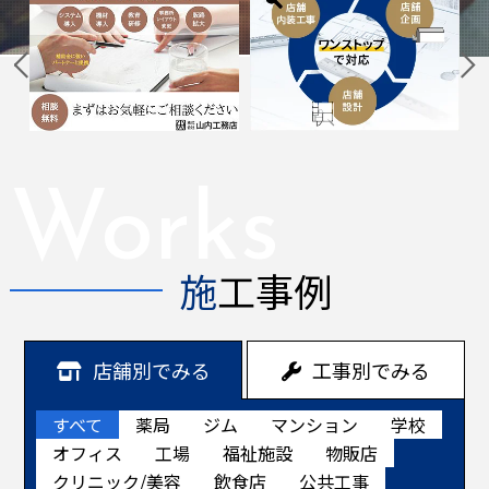
Works
施工事例
店舗別でみる
工事別でみる
すべて
薬局
ジム
マンション
学校
オフィス
工場
福祉施設
物販店
クリニック/美容
飲食店
公共工事