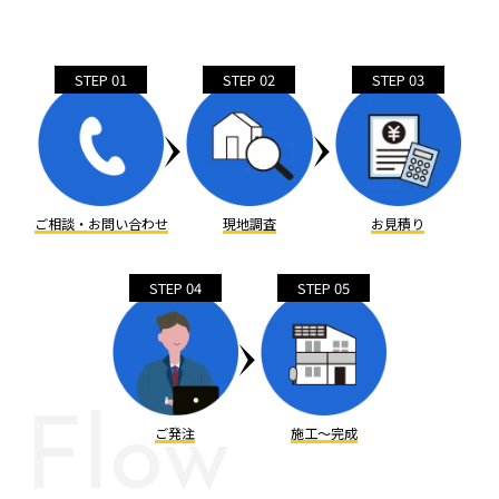
STEP 01
STEP 02
STEP 03
ご相談・お問い合わせ
現地調査
お見積り
STEP 04
STEP 05
Flow
ご発注
施工～完成