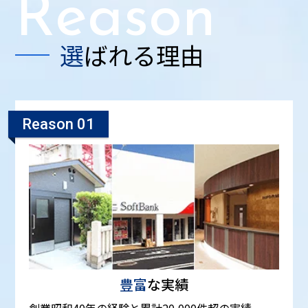
Reason
選ばれる理由
Reason 01
豊富
な実績
創業昭和40年
の経験と累計
20,000件超
の実績。