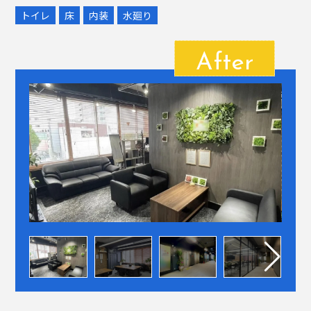
トイレ
床
内装
水廻り
After