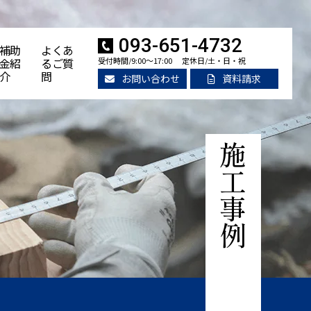
093-651-4732
補助
よくあ
金紹
るご質
受付時間/9:00～17:00
定休日/土・日・祝
介
問
お問い合わせ
資料請求
施工事例