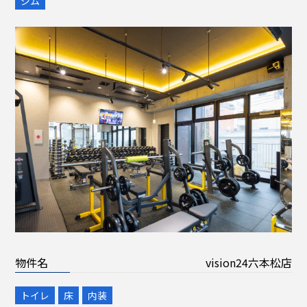
ジム
物件名
vision24六本松店
トイレ
床
内装