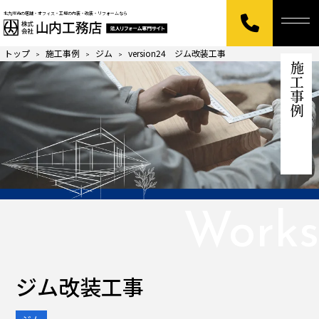
北九州市の店舗・オフィス・工場の内装・改装・リフォームなら
トップ
施工事例
ジム
version24 ジム改装工事
>
>
>
施工事例
Works
ジム改装工事