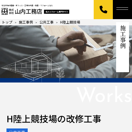
北九州市の店舗・オフィス・工場の内装・改装・リフォームなら
トップ
施工事例
公共工事
H陸上競技場
>
>
>
施工事例
Works
H陸上競技場の改修工事