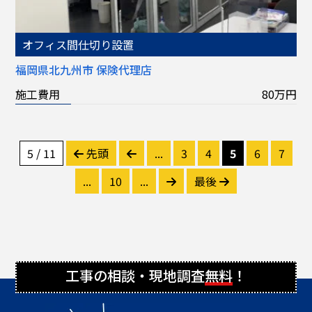
オフィス間仕切り設置
福岡県北九州市 保険代理店
施工費用
80万円
5 / 11
先頭
...
3
4
5
6
7
...
10
...
最後
工事の相談・現地調査
無料
！