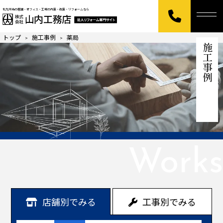
北九州市の店舗・オフィス・工場の内装・改装・リフォームなら
トップ
施工事例
薬局
>
>
施工事例
Works
店舗別でみる
工事別でみる