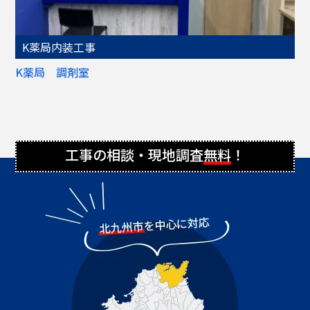
K薬局内装工事
K薬局 調剤室
工事の相談・現地調査
無料
！