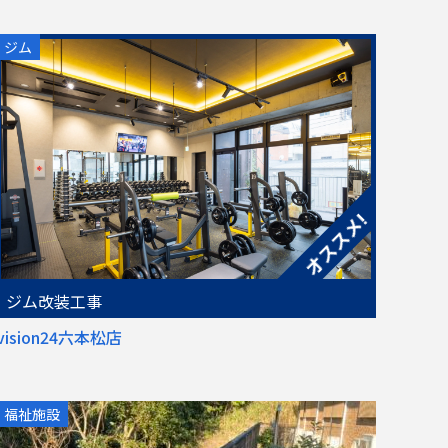
ジム
ジム改装工事
vision24六本松店
福祉施設