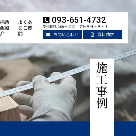
093-651-4732
補助
よくあ
金紹
るご質
受付時間/9:00～17:00
定休日/土・日・祝
介
問
お問い合わせ
資料請求
施工事例