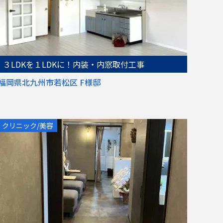
３LDKを１LDKに！内装・内窓取付工事
福岡県北九州市若松区 F様邸
クリニック/美容