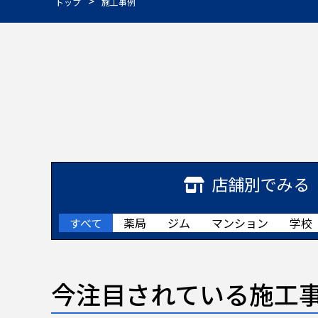
>
トップ
施工事例
店舗別でみる
すべて
薬局
ジム
マンション
学校
今注目されている施工事